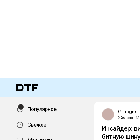
Популярное
Granger
Железо
13
Свежее
Инсайдер: ви
битную шину