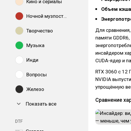
Кино и сериалы
Объем кэша
Ночной музпостинг
Энергопотр
Для сравнения,
Творчество
памяти GDDR6, 
Музыка
энергопотребле
инсайдером хар
Инди
CUDA-ядер и па
RTX 3060 с 12 
Вопросы
NVIDIA выпусти
упрощённую вер
Железо
Сравнение ха
Показать все
DTF