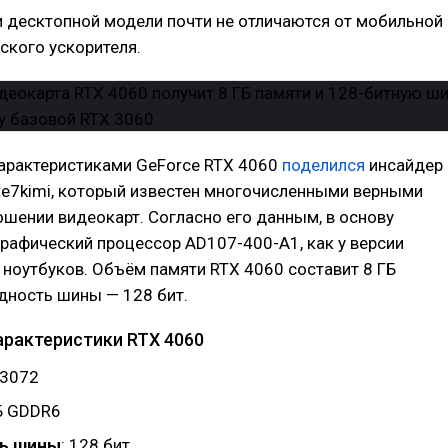
 десктопной модели почти не отличаются от мобильной
ского ускорителя.
рактеристиками GeForce RTX 4060
поделился
инсайдер
te7kimi, который известен многочисленными верными
ошении видеокарт. Согласно его данным, в основу
рафический процессор AD107-400-A1, как у версии
 ноутбуков. Объём памяти RTX 4060 составит 8 ГБ
дность шины — 128 бит.
рактеристики RTX 4060
 3072
ГБ GDDR6
ь шины
: 128 бит