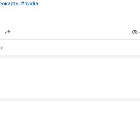
еокарты
#nvidia