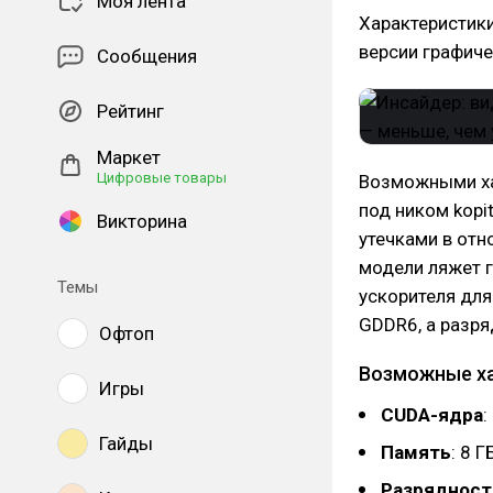
Моя лента
Характеристики
версии графиче
Сообщения
Рейтинг
Маркет
Цифровые товары
Возможными ха
под ником kopi
Викторина
утечками в отн
модели ляжет г
Темы
ускорителя для
GDDR6, а разря
Офтоп
Возможные ха
Игры
CUDA-ядра
:
Гайды
Память
: 8 
Разрядност