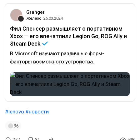
Granger
Железо
25.03.2024
Фил Спенсер размышляет о портативном
Xbox — его впечатлили Legion Go, ROG Ally и
Steam
Deck
В Microsoft изучают различные форм-
факторы возможного устройства.
#lenovo
#новости
96
277
31
53K