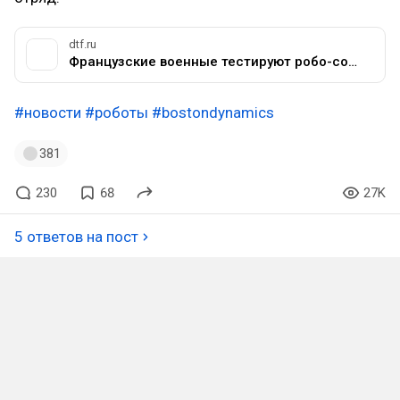
dtf.ru
Французские военные тестируют робо-собак Spot и самоходные турели OPTIO-X20 для ведения городского боя — Железо на DTF
#новости
#роботы
#bostondynamics
381
230
68
27K
5 ответов на пост