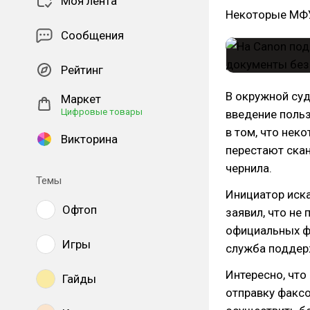
Моя лента
Некоторые МФУ
Сообщения
Рейтинг
В окружной су
Маркет
Цифровые товары
введение поль
в том, что не
Викторина
перестают скан
чернила.
Темы
Инициатор иск
Офтоп
заявил, что не
официальных 
Игры
служба поддерж
Интересно, что
Гайды
отправку факсо