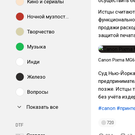
осуществить бе
Кино и сериалы
Истцы считают,
Ночной музпостинг
функциональнос
продажи расхо
Творчество
защитой печат
Музыка
Canon Pixma MG6
Инди
Суд Нью-Йорка
Железо
предпринимате
позже. Истцы т
Вопросы
без учёта изде
Показать все
#canon
#принт
720
DTF