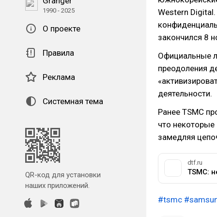
Granger
1990 - 2025
Western Digita
конфиденциаль
О проекте
закончился 8 н
Правила
Официальные л
преодоления д
Реклама
«активизироват
деятельности.
Системная тема
Ранее TSMC про
что некоторые 
замедляя цепоч
dtf.ru
QR-код для установки
наших приложений.
#tsmc
#samsu