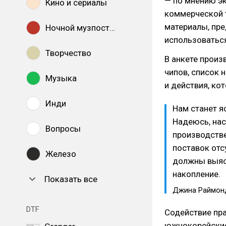
— по мнению э
Кино и сериалы
коммерческой т
материалы, пр
Ночной музпостинг
использоваться
Творчество
В анкете произ
чипов, список 
Музыка
и действия, ко
Инди
Нам станет я
Надеюсь, нас
Вопросы
производстве
поставок отс
Железо
должны выясн
накопление.
Показать все
Джина Раймон
DTF
Содействие пра
южнокорейские 