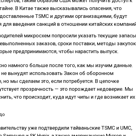
кспертов, таким образом США может получить доступ к
айне. В Китае также высказывались опасения, что
едоставленные TSMC и другими организациями, будут
 для введения санкций в отношении китайских компаний
водителей микросхем попросили указать текущие запас
невыполненных заказов, сроки поставки, методы закупок
торые предпринимаются, чтобы нарастить выпуск.
сно намного больше после того, как мы изучим данные.
 не вынудят использовать Закон об оборонном
, но мы сделаем это, если потребуется. В цепочке
утствует прозрачность — это порождает недоверие. Мы
ить, что происходит, куда идут чипы и где возникает их
до
вительству уже подтвердили тайваньские TSMC и UMC,
Samsung и SK Hynix, а также американские Micron и