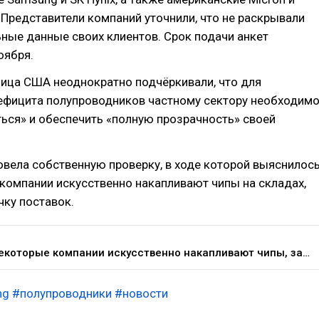
l. Представители компаний уточнили, что не раскрывали
ные данные своих клиентов. Срок подачи анкет
оября.
ица США неоднократно подчёркивали, что для
ефицита полупроводников частному сектору необходим
ься» и обеспечить «полную прозрачность» своей
вела собственную проверку, в ходе которой выяснилось
компании искусственно накапливают чипы на складах,
ку поставок.
TSMC: некоторые компании искусственно накапливают чипы, замедляя цепочку поставок — Железо на DTF
ng
#полупроводники
#новости