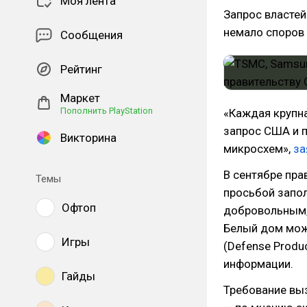
Моя лента
Запрос властей
немало споров 
Сообщения
Рейтинг
Маркет
Пополнить PlayStation
«Каждая крупн
запрос США и 
Викторина
микросхем»,
за
В сентябре пра
Темы
просьбой запол
Офтоп
добровольным, 
Белый дом мож
Игры
(Defense Produ
информации.
Гайды
Требование выз