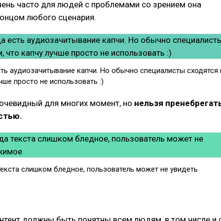
чень часто для людей с проблемами со зрением она
концом любого сценария.
сть аудиозачитывание капчи. Но обычно специалисты сходятся 
учше просто не использовать :)
очевидный для многих момент, но
нельзя пренебрегат
стью.
текста слишком бледное, пользователь может не увидеть
нтент должны быть понятны всем людям, в том числе и 