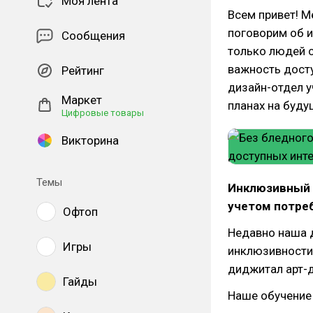
Моя лента
Всем привет! М
поговорим об и
Сообщения
только людей с
важность досту
Рейтинг
дизайн-отдел у
Маркет
планах на буду
Цифровые товары
Викторина
Темы
Инклюзивный 
учетом потреб
Офтоп
Недавно наша 
Игры
инклюзивности 
диджитал арт-
Гайды
Наше обучение 