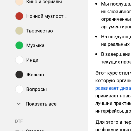
Кино и сериалы
Мы послушал
инклюзивног
Ночной музпостинг
ограниченны
аргументиров
Творчество
На следующе
на реальных 
Музыка
В завершени
Инди
текущих про
Этот курс стал
Железо
которую органи
развивает диз
Вопросы
прививает новы
лучшие практик
Показать все
интерфейсы, до
DTF
Для этого в пе
не фокусироват