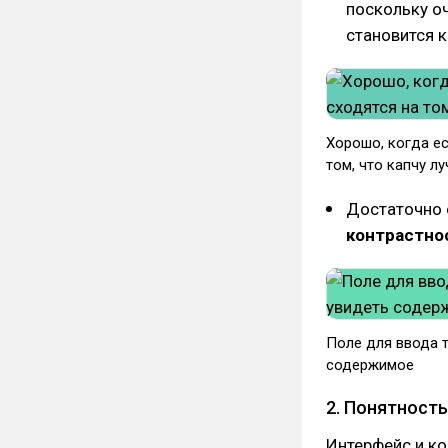
поскольку о
становится 
Хорошо, когда е
том, что капчу л
Достаточно 
контрастно
Поле для ввода 
содержимое
2. Понятность
Интерфейс и ко