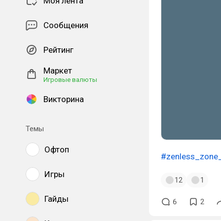
Моя лента
Сообщения
Рейтинг
Маркет
Игровые валюты
Викторина
Темы
Офтоп
#zenless_zone
Игры
12
1
Гайды
6
2