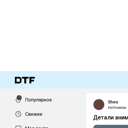
Популярное
Sheo
HoYoverse
Свежее
Детали аним