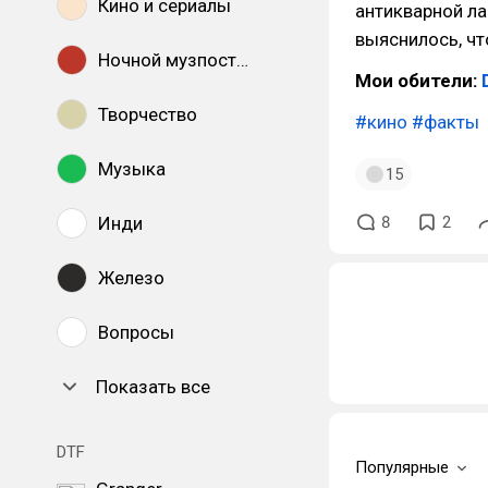
Кино и сериалы
антикварной ла
выяснилось, чт
Ночной музпостинг
Мои обители:
Творчество
#кино
#факты
Музыка
15
Инди
8
2
Железо
Вопросы
Показать все
DTF
Популярные