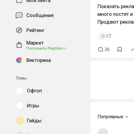
Моя лента
Показать рекла
много постят 
Сообщения
Продают реклам
Рейтинг
17
Маркет
Пополнить PlayStation
26
Викторина
Темы
Офтоп
Игры
Популярные
Гайды