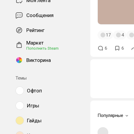
Моя лента
Сообщения
Рейтинг
17
4
Маркет
6
6
Пополнить Steam
Викторина
Темы
Офтоп
Игры
Популярные
Гайды