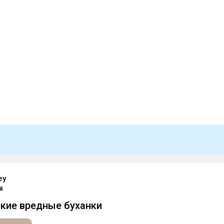
ey
какие вредные буханки