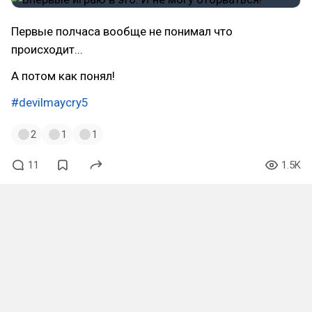
Первые полчаса вообще не понимал что
происходит...
А потом как понял!
#devilmaycry5
2
1
1
11
1.5K