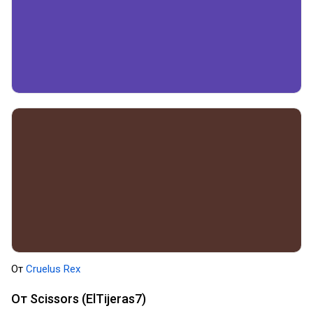
От
Cruelus Rex
От Scissors (ElTijeras7)