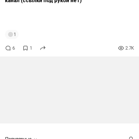
канал (ссылки под рукой нет)
#simracing
#simdrifting
#assetto_corsa
#assettocorsadrift
1
6
1
2.7K
Популярные