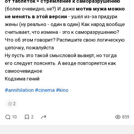
от таблеток = стремление к саморазрушению
(более очевидно, не?) И даже
мотив мужа можно
не менять в этой версии
- ушёл из-за придури
жены (ну реально - один в один) Как народ вообще
считывает, что измена - это к саморазрушению?
Что об этом говорит? Распишите свою логическую
цепочку, пожалуйста
Ну пусть это такой смысловой выверт, но тогда
его следует пояснять. А везде повторяется как
самоочевидное
Кодзима гений
#annihilation
#cinema
#kino
2
10
2
859