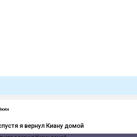
йкин
спустя я вернул Киану домой