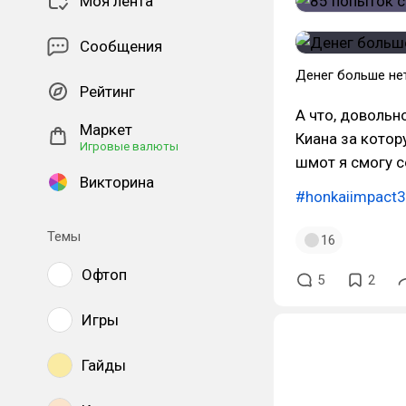
Моя лента
Сообщения
Денег больше нет
Рейтинг
А что, довольн
Маркет
Киана за котор
Игровые валюты
шмот я смогу с
Викторина
#honkaiimpact3
Темы
16
Офтоп
5
2
Игры
Гайды