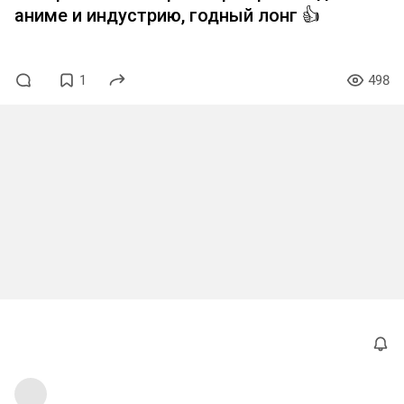
дирекшна на восприятие и любви к
аниме и индустрию, годный лонг 👍
постапокалиптическим историям
1
498