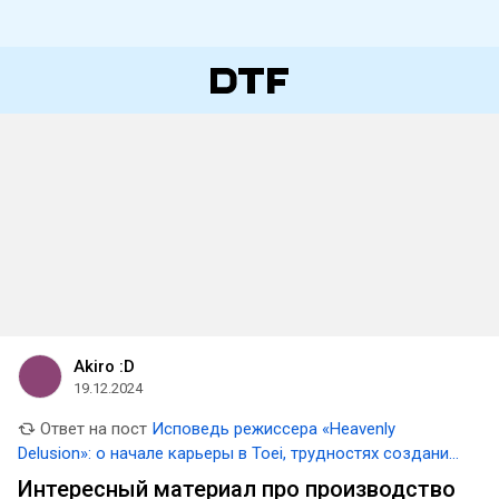
Akiro :D
19.12.2024
Ответ на пост
Исповедь режиссера «Heavenly
Delusion»: о начале карьеры в Toei, трудностях создания
адаптации, подходе к сторителлингу, влиянии арт-
Интересный материал про производство