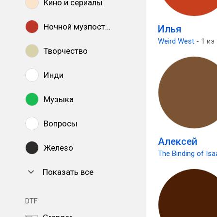
Кино и сериалы
Ночной музпостинг
Илья
Weird West
- 1 из
Творчество
Инди
Музыка
Вопросы
Алексей
Железо
The Binding of Isa
Показать все
DTF