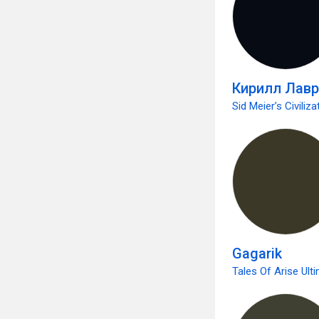
Кирилл Лав
Sid Meier’s Civiliz
Gagarik
Tales Of Arise Ulti