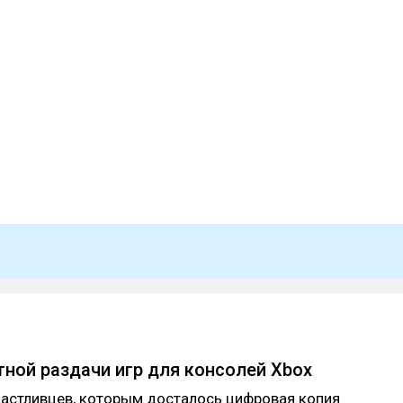
тной раздачи игр для консолей Xbox
частливцев, которым досталось цифровая копия