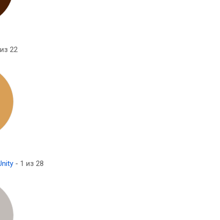
из 22
nity
- 1 из 28