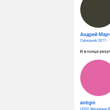
Андрей Мар
Cyberpunk 2077
- 
И в конце резу
antigin
LEGO Звездные В