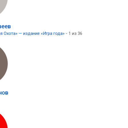
веев
я Охота» — издание «Игра года»
- 1 из 36
нов