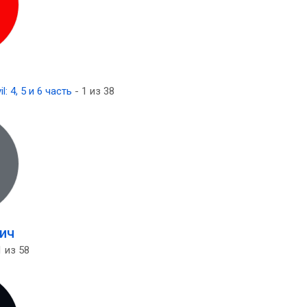
l: 4, 5 и 6 часть
- 1 из 38
ич
1 из 58