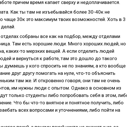
аботе причем время капает сверху и недоплачивается.
ата. Как ты там не изъебывайся более 30-40к не
то чаще 30к это максимум твоих возможностей. Хоть в 3
 делай.
 отделах собраны все как на подбор, между отделами
зница. Там есть хорошие люди. Много хороших людей, но
ча, каких-то мерзких вещей. А если отделить людей
юдей и вернуться к работе, там это дошло до такого
ты думаешь у кого спросить не по знаниям, а кто вообще
ание друг другу помогать на нуле, что-то объяснить
ньким там же. И откровенно говоря, они там не очень
нтов, им нужны люди с опытом. Однако в основном из
дут только студенты либо попробовать себя в этом, либ
ение. Что бы что-то внятное и понятное получить, либо
 заебать всех вопросами и уточнениями, либо пойти на