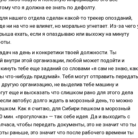
тому что я должна ее знать по дефолту.
для нашего отдела сделан какой-то трекер опозданий,
е ни на что не влияет, но морально угнетает. Из-за чего 
крыша ехать, если я опаздываю или выхожу на минуту
боты.
адач на день и конкретики твоей должности. Ты
й внутри этой организации, любой может подойти и
кинуть тебе еще заданий со словами «я сам не знаю, как
ты что-нибудь придумай». Тебя могут отправить передат
 другую организацию, не выделив тебе машину и
гут еще и высказать что слишком рано для этого дела
 если автобус долго ждать в морозный день, то можно
пешком. Как я считаю, для Сибири пешком в морозный
0 мин. «прогулочка» — так себе идея. Да и выходить с
лчаса, чтобы передать документы, это не значит что ты
оты раньше, это значит что после рабочего времени ты