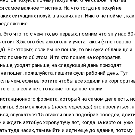
многое похуй, а почему похуй никто не скажет и из-за
ся самое важное — истина. На что тогда не похуй не
аких ситуациях похуй, а в каких нет. Никто не поймет, как
редложение.
 Это что-то с чем-то, во-первых, помним что зп у нас 30к
 стоит 3,5к это без алкоголя и учета такси (я не говорю
д). Во-вторых, если вы не пошли, то вы сука ебланище и
то помните об этом. И те кто пошел на корпоратив
ньше, уходят раньше, на следующий день приходят
 не пошел, пожалуйста, пашите фулл рабочий день. Тут
л в чем, если вы хотите чтобы все ходили на корпоратив
е его, а если нет, то какие тогда претензии.
дистанционного формата, который на самом деле есть, н
литы. Вся моя жизнь (
после переезда
) это проснуться, н
ься, спускаться 15 этажей вниз подобрав соседей, дойт
 и ждать автобус херову тучу лет, когда на карте он уже
ать туда часик, там выйти и идти еще до здания, потому