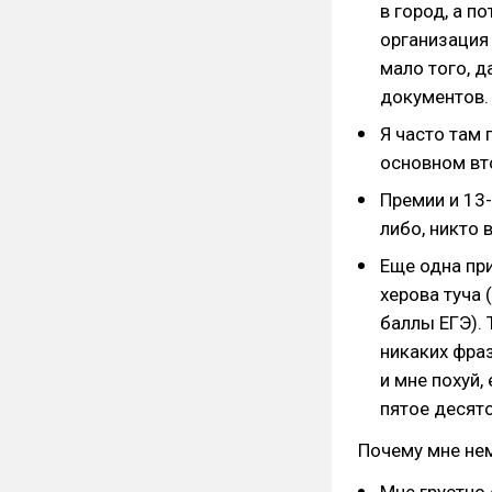
в город, а п
организация 
мало того, д
документов.
Я часто там 
основном вт
Премии и 13-я
либо, никто 
Еще одна при
херова туча 
баллы ЕГЭ). 
никаких фраз
и мне похуй,
пятое десят
Почему мне нем