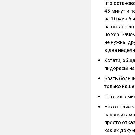
что остановк
45 минут и п
на 10 мин бы
на остановке
но хер. Заче
не нужны дру
в две недели
Кстати, обща
пидорасы нав
Брать больни
только наше
Потерян смы
Некоторые з
заказчиками
просто отказ
как их докум