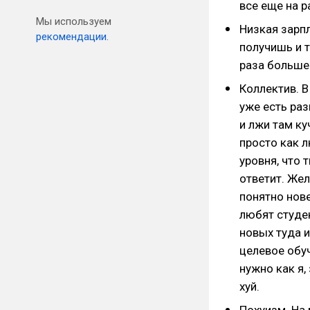
все еще на р
Мы используем
Низкая зарпл
рекомендации.
получишь и 
раза больше
Коллектив. В
уже есть ра
и лжи там ку
просто как л
уровня, что 
ответит. Жел
понятно нове
любят студе
новых туда и
целевое обуч
нужно как я,
хуй.