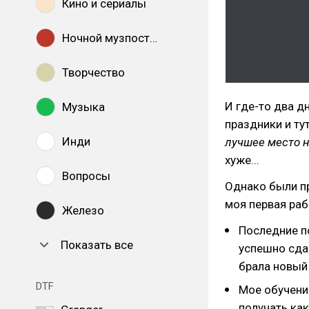
Кино и сериалы
Ночной музпостинг
Творчество
И где-то два д
Музыка
праздники и тут
Инди
лучшее место н
хуже...
Вопросы
Однако были пр
моя первая раб
Железо
Последние п
Показать все
успешно сда
брала новый 
DTF
Мое обучение
получать ка