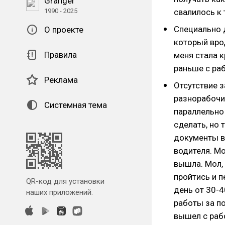
Granger
1990 - 2025
свалилось к 
Специально 
О проекте
который врод
Правила
меня стала 
раньше с ра
Реклама
Отсутствие з
разнорабочи
Системная тема
параллельно 
сделать, но 
документы в
водителя. Мо
вышла. Мол,
пройтись и 
QR-код для установки
день от 30-4
наших приложений.
работы за по
вышел с раб