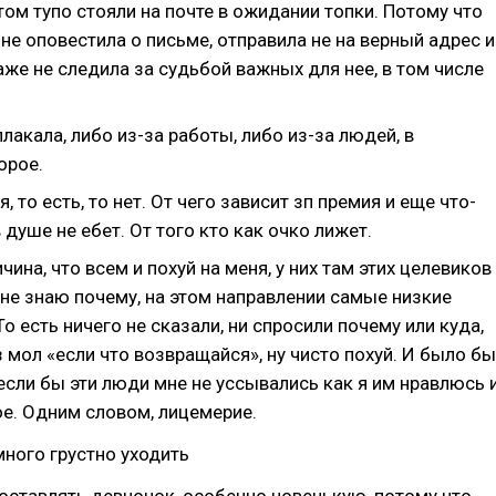
отом тупо стояли на почте в ожидании топки. Потому что
не оповестила о письме, отправила не на верный адрес и
аже не следила за судьбой важных для нее, в том числе
плакала, либо из-за работы, либо из-за людей, в
орое.
, то есть, то нет. От чего зависит зп премия и еще что-
в душе не ебет. От того кто как очко лижет.
чина, что всем и похуй на меня, у них там этих целевиков
(не знаю почему, на этом направлении самые низкие
То есть ничего не сказали, ни спросили почему или куда,
 мол «если что возвращайся», ну чисто похуй. И было бы
 если бы эти люди мне не уссывались как я им нравлюсь 
ое. Одним словом, лицемерие.
ного грустно уходить