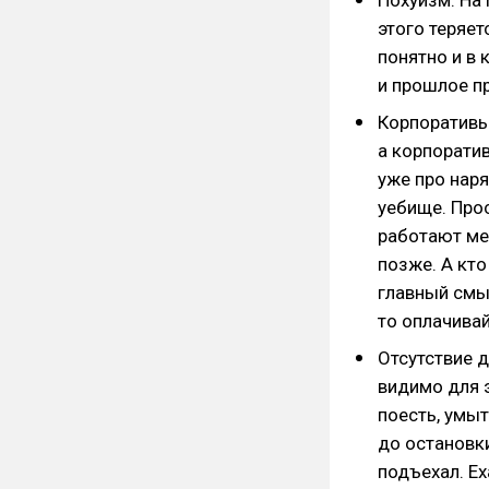
Похуизм. На 
этого теряет
понятно и в к
и прошлое п
Корпоративы.
а корпоратив
уже про наря
уебище. Прос
работают ме
позже. А кто
главный смыс
то оплачивайт
Отсутствие 
видимо для э
поесть, умыт
до остановки
подъехал. Ех