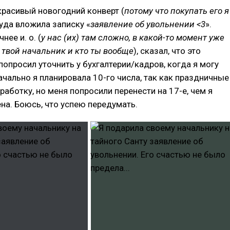
красивый новогодний конверт (
потому что покупать его я
туда вложила записку «
заявление об увольнении <3
».
нее и. о. (
у нас (их) там сложно, в какой-то момент уже
о твой начальник и кто ты вообще
), сказал, что это
 попросил уточнить у бухгалтерии/кадров, когда я могу
ачально я планировала 10-го числа, так как праздничные
работку, но меня попросили перенести на 17-е, чем я
на. Боюсь, что успею передумать.