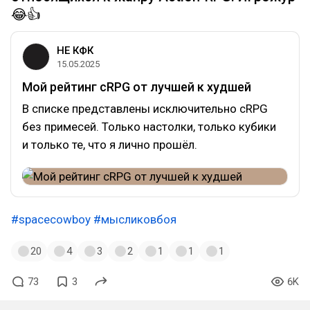
😂👍
НЕ КФК
15.05.2025
Мой рейтинг cRPG от лучшей к худшей
В списке представлены исключительно cRPG
без примесей. Только настолки, только кубики
и только те, что я лично прошёл.
#spacecowboy
#мысликовбоя
20
4
3
2
1
1
1
73
3
6K