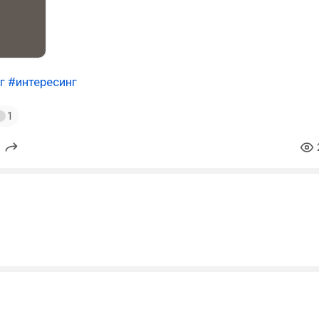
г
#интересинг
1