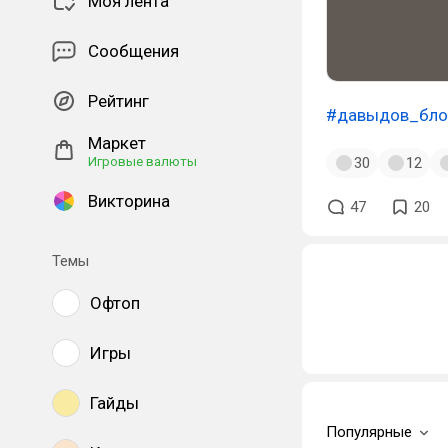
Моя лента
Сообщения
Рейтинг
#давыдов_бло
Маркет
30
12
Игровые валюты
Викторина
47
20
Темы
Офтоп
Игры
Гайды
Популярные