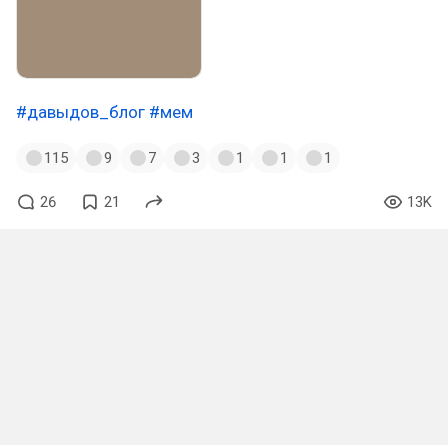
#давыдов_блог
#мем
115
9
7
3
1
1
1
26
21
13K