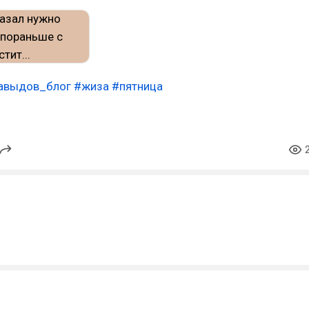
авыдов_блог
#жиза
#пятница