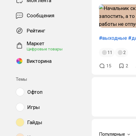
Моя лента
Сообщения
Рейтинг
#выходные
#д
Маркет
Цифровые товары
11
2
Викторина
15
2
Темы
Офтоп
Игры
Гайды
Популярные