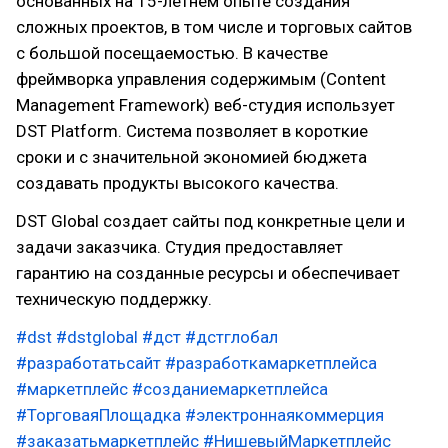
основанных на 15-летнем опыте создания
сложных проектов, в том числе и торговых сайтов
с большой посещаемостью. В качестве
фреймворка управления содержимым (Content
Management Framework) веб-студия использует
DST Platform. Система позволяет в короткие
сроки и с значительной экономией бюджета
создавать продукты высокого качества.
DST Global создает сайты под конкретные цели и
задачи заказчика. Студия предоставляет
гарантию на созданные ресурсы и обеспечивает
техническую поддержку.
#dst
#dstglobal
#дст
#дстглобал
#разработатьсайт
#разработкамаркетплейса
#маркетплейс
#созданиемаркетплейса
#ТорговаяПлощадка
#электроннаякоммерция
#заказатьмаркетплейс
#НишевыйМаркетплейс