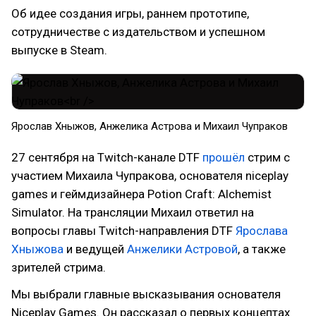
Об идее создания игры, раннем прототипе,
сотрудничестве с издательством и успешном
выпуске в Steam.
Ярослав Хныжов, Анжелика Астрова и Михаил Чупраков
27 сентября на Twitch-канале DTF
прошёл
стрим с
участием Михаила Чупракова, основателя niceplay
games и геймдизайнера Potion Craft: Alchemist
Simulator. На трансляции Михаил ответил на
вопросы главы Twitch-направления DTF
Ярослава
Хныжова
и ведущей
Анжелики Астровой
, а также
зрителей стрима.
Мы выбрали главные высказывания основателя
Niceplay Games. Он рассказал о первых концептах