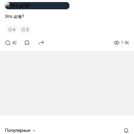
Это дтф?
6
2
42
1.5K
Популярные