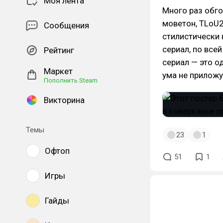
Моя лента
Много раз обго
моветон, ТLoU2
Сообщения
стилистически 
сериал, по все
Рейтинг
сериал — это о
Маркет
ума не приложу
Пополнить Steam
Викторина
Темы
23
1
Офтоп
51
1
Игры
Гайды