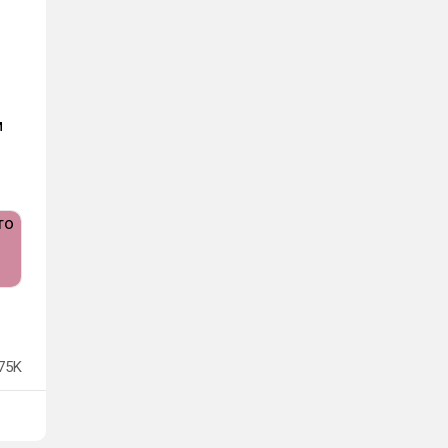
м
75K