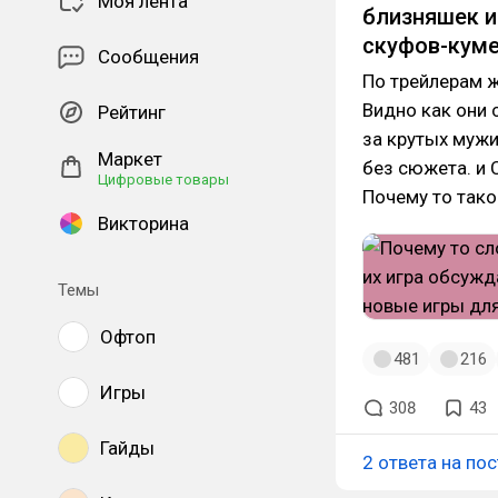
Моя лента
близняшек и
скуфов-куме
Сообщения
По трейлерам ж
Видно как они 
Рейтинг
за крутых мужи
Маркет
без сюжета. 
Цифровые товары
Почему то тако
Викторина
Темы
Офтоп
481
216
Игры
308
43
Гайды
2 ответа на пос