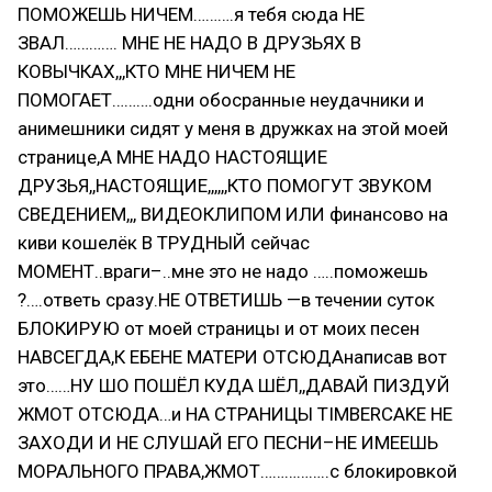
ПОМОЖЕШЬ НИЧЕМ……….я тебя сюда НЕ
ЗВАЛ…………. МНЕ НЕ НАДО В ДРУЗЬЯХ В
КОВЫЧКАХ,,,КТО МНЕ НИЧЕМ НЕ
ПОМОГАЕТ……….одни обосранные неудачники и
анимешники сидят у меня в дружках на этой моей
странице,А МНЕ НАДО НАСТОЯЩИЕ
ДРУЗЬЯ,,НАСТОЯЩИЕ,,,,,,КТО ПОМОГУТ ЗВУКОМ
СВЕДЕНИЕМ,,, ВИДЕОКЛИПОМ ИЛИ финансово на
киви кошелёк В ТРУДНЫЙ сейчас
МОМЕНТ..враги–..мне это не надо …..поможешь
?….ответь сразу.НЕ ОТВЕТИШЬ —в течении суток
БЛОКИРУЮ от моей страницы и от моих песен
НАВСЕГДА,К ЕБЕНЕ МАТЕРИ ОТСЮДАнаписав вот
это……НУ ШО ПОШЁЛ КУДА ШЁЛ,,ДАВАЙ ПИЗДУЙ
ЖМОТ ОТСЮДА…и НА СТРАНИЦЫ TIMBERCAKE НЕ
ЗАХОДИ И НЕ СЛУШАЙ ЕГО ПЕСНИ–НЕ ИМЕЕШЬ
МОРАЛЬНОГО ПРАВА,ЖМОТ……………..с блокировкой