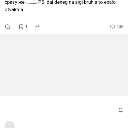
сразу же………… P.S. dai deneg na sigi bruh a to ebalo
otvalitsa
1
138