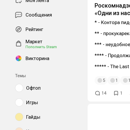
Моя лента
Роскомнадзо
«Одни из нас
Сообщения
* - Контора пи
Рейтинг
** - прокукаре
Маркет
*** - неудобно
Пополнить Steam
**** - Продолж
Викторина
***** - The Last
Темы
5
1
Офтоп
14
1
Игры
Гайды