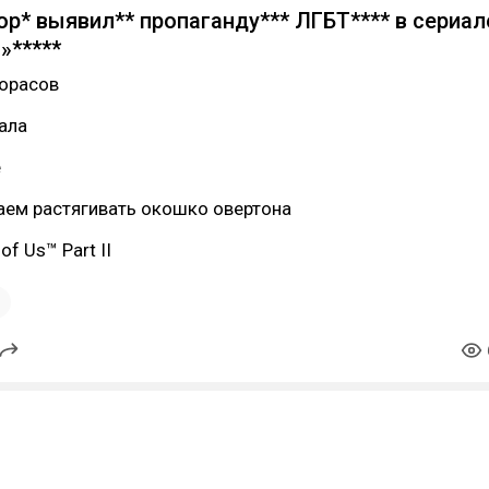
р* выявил** пропаганду*** ЛГБТ**** в сериал
»*****
дорасов
кала
е
аем растягивать окошко овертона
 of Us™ Part II
1