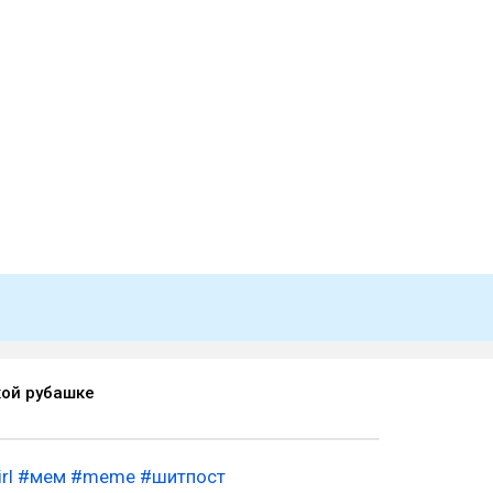
кой рубашке
rl
#мем
#meme
#шитпост