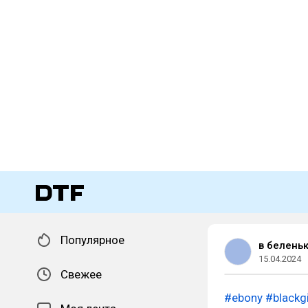
Популярное
в белень
15.04.2024
Свежее
#ebony
#blackgi