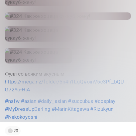
Фулл со всяким вкусным:
https://mega.nz/folder/5n4h1LgQ#oinV5c3Pf_bQU
G72Yc-HjA
#nsfw
#asian
#daily_asian
#succubus
#cosplay
#MyDressUpDarling
#MarinKitagawa
#Rizukyun
#Nekokoyoshi
20