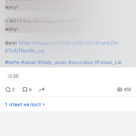
Фулл:
https://mega.nz/folder/jlEBUDDC#van6Zm-
07v3jTRyrlRb_og
#nsfw
#asian
#daily_asian
#succubus
#Fatiao_Liii
25
2
6
450
1 ответ на пост