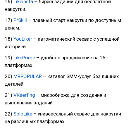
16)
Likeinsta
– биржа заданий для бесплатной
накрутки.
17)
PrSkill
– плавный старт накрутки по доступным
ценам.
18)
YouLiker
– автоматический сервис с успешной
историей.
19)
LikePrime
– удобное продвижение на 15+
платформах.
20)
MRPOPULAR
– каталог SMM-услуг без лишних
деталей.
21)
VKserfing
– микробиржа для создания и
выполнения заданий.
22)
SoloLike
– универсальный сервис для накрутки
на различных платформах.