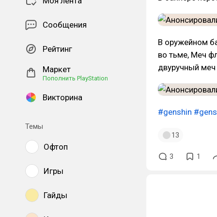
Моя лента
Сообщения
В оружейном ба
Рейтинг
во тьме, Меч ф
двуручный меч 
Маркет
Пополнить PlayStation
Викторина
#genshin
#gens
Темы
13
Офтоп
3
1
Игры
Гайды