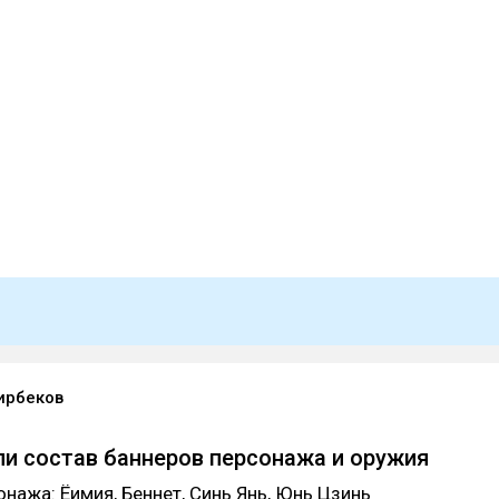
ирбеков
и состав баннеров персонажа и оружия
онажа: Ёимия, Беннет, Синь Янь, Юнь Цзинь