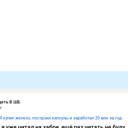
деть В ШБ
Я купил железо, построил капсулы и заработал 20 млн за год
 я уже читал на хабре, ещё раз читать не буду