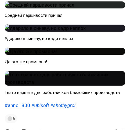
Средней паршивости причал
Ударило в синеву, но кадр неплох
Да это же промзона!
Театр варьете для работничков ближайших производств
#anno1800
#ubisoft
#shotbygrol
6