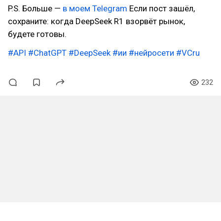
P.S. Больше —
в моем Telegram
Если пост зашёл,
сохраните: когда DeepSeek R1 взорвёт рынок,
будете готовы.
#API
#ChatGPT
#DeepSeek
#ии
#нейросети
#VCru
232