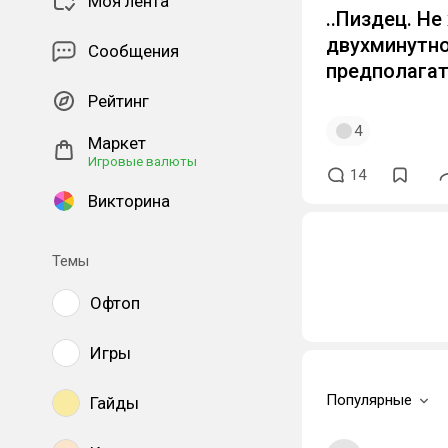
Моя лента
..Пиздец. Н
двухминутно
Сообщения
предполагат
Рейтинг
4
Маркет
Игровые валюты
14
Викторина
Темы
Офтоп
Игры
Популярные
Гайды