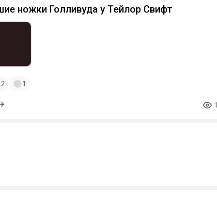
шие ножки Голливуда у Тейлор Свифт
2
1