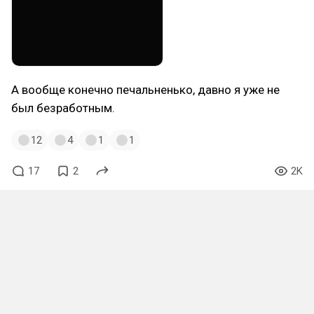
А вообще конечно печальненько, давно я уже не
был безработным.
12
4
1
1
17
2
2K