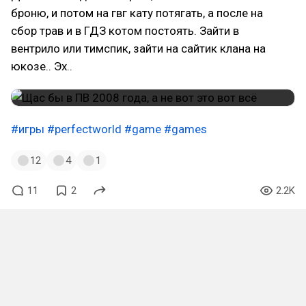
броню, и потом на гвг кату потягать, а после на
сбор трав и в ГДЗ котом постоять. Зайти в
вентрило или тимспик, зайти на сайтик клана на
юкозе.. Эх..
#игры
#perfectworld
#game
#games
12
4
1
11
2
2.2K