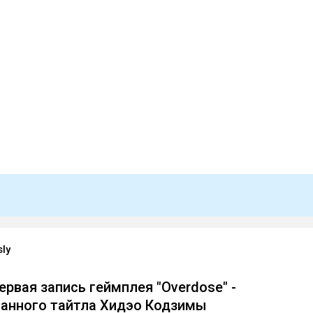
sly
ервая запись геймплея "Overdose" -
анного тайтла Хидэо Кодзимы