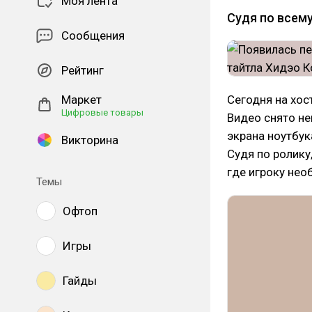
Моя лента
Судя по всему
Сообщения
Рейтинг
Маркет
Сегодня на хос
Цифровые товары
Видео снято н
экрана ноутбук
Викторина
Судя по ролику
где игроку нео
Темы
Офтоп
Игры
Гайды