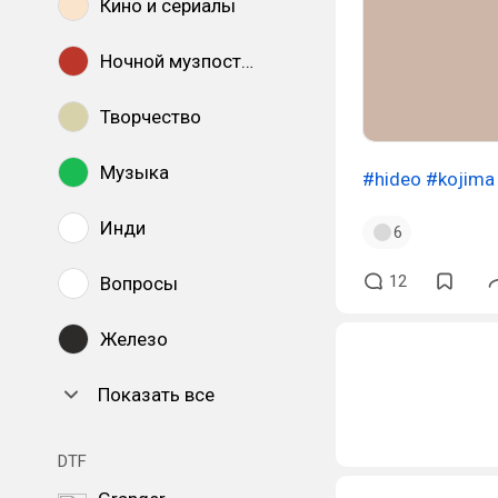
Кино и сериалы
Ночной музпостинг
Творчество
Музыка
#hideo
#kojima
Инди
6
12
Вопросы
Железо
Показать все
DTF