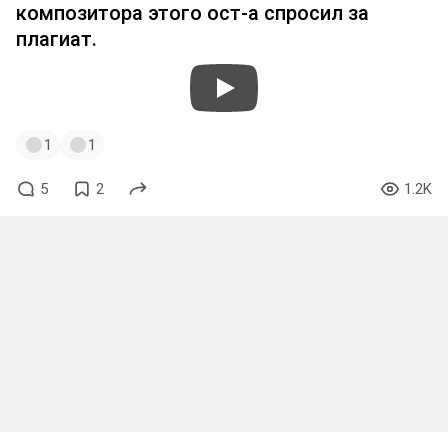
композитора этого ост-а спросил за
плагиат.
1
1
5
2
1.2K