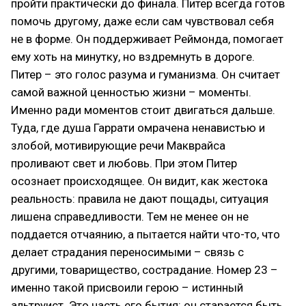
пройти практически до финала. Питер всегда готов
помочь другому, даже если сам чувствовал себя
не в форме. Он поддерживает Реймонда, помогает
ему хоть на минутку, но вздремнуть в дороге.
Питер – это голос разума и гуманизма. Он считает
самой важной ценностью жизни – моменты.
Именно ради моментов стоит двигаться дальше.
Туда, где душа Гаррати омрачена ненавистью и
злобой, мотивирующие речи Макврайса
проливают свет и любовь. При этом Питер
осознает происходящее. Он видит, как жестока
реальность: правила не дают пощады, ситуация
лишена справедливости. Тем не менее он не
поддается отчаянию, а пытается найти что-то, что
делает страдания переносимыми – связь с
другими, товарищество, сострадание. Номер 23 –
именно такой присвоили герою – истинный
альтруист. Это часть его бытия: он старается быть