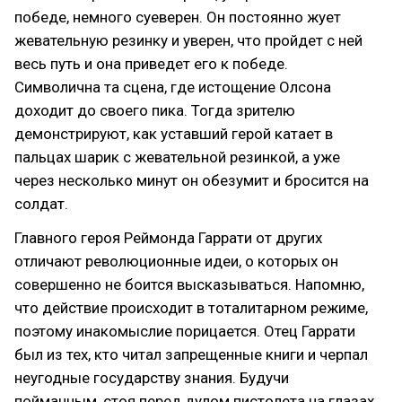
победе, немного суеверен. Он постоянно жует
жевательную резинку и уверен, что пройдет с ней
весь путь и она приведет его к победе.
Символична та сцена, где истощение Олсона
доходит до своего пика. Тогда зрителю
демонстрируют, как уставший герой катает в
пальцах шарик с жевательной резинкой, а уже
через несколько минут он обезумит и бросится на
солдат.
Главного героя Реймонда Гаррати от других
отличают революционные идеи, о которых он
совершенно не боится высказываться. Напомню,
что действие происходит в тоталитарном режиме,
поэтому инакомыслие порицается. Отец Гаррати
был из тех, кто читал запрещенные книги и черпал
неугодные государству знания. Будучи
пойманным, стоя перед дулом пистолета на глазах