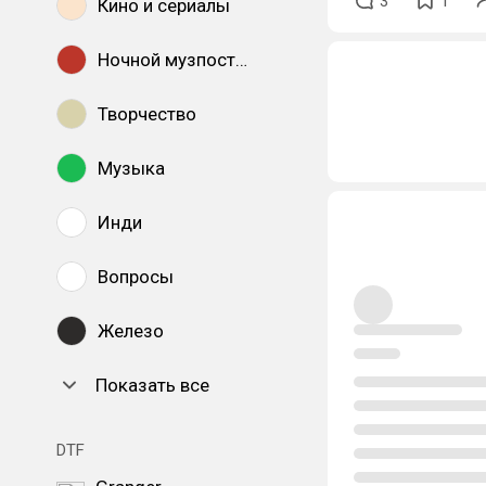
3
1
Кино и сериалы
Ночной музпостинг
Творчество
Музыка
Инди
Вопросы
Железо
Показать все
DTF