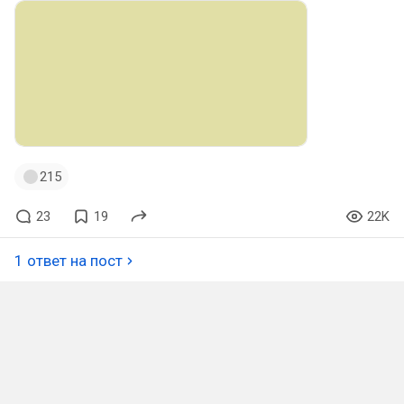
215
23
19
22K
1 ответ на пост