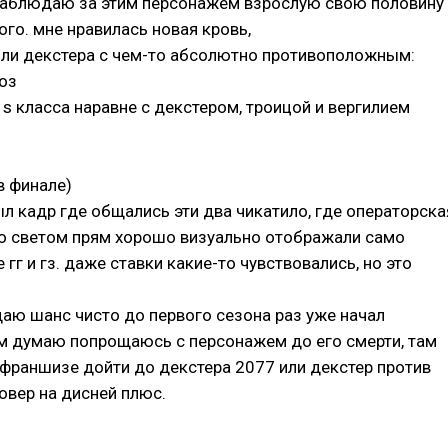
 наблюдаю за этим персонажем взрослую свою половину
ого. мне нравилась новая кровь,
яли декстера с чем-то абсолютно противоположным:
оз
 s класса наравне с декстером, троицой и вергилием
в финале)
 кадр где общались эти два чикатило, где операторска
со светом прям хорошо визуально отображали само
гг и гз. даже ставки какие-то чувствовались, но это
аю шанс чисто до первого сезона раз уже начал
ом думаю попрощаюсь с персонажем до его смерти, там
франшизе дойти до декстера 2077 или декстер против
овер на дисней плюс.