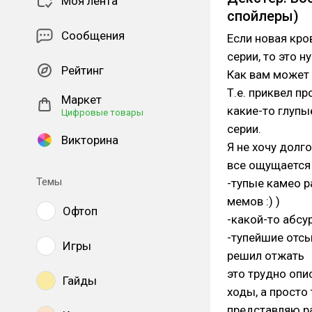
Моя лента
спойлеры)
Сообщения
Если новая кро
серии, то это н
Рейтинг
Как вам может
Т.е. приквел п
Маркет
какие-то глупы
Цифровые товары
серии.
Викторина
Я не хочу долг
все ощущается 
Темы
-тупые камео р
мемов :) )
Офтоп
-какой-то абсу
-тупейшие отсы
Игры
решил отжать
это трудно опи
Гайды
ходы, а просто
представляю ра