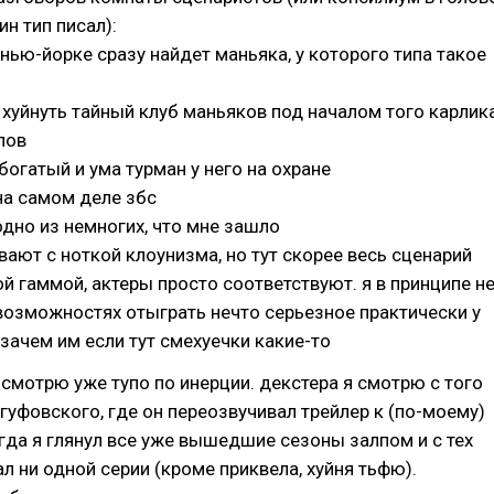
ин тип писал):
в нью-йорке сразу найдет маньяка, у которого типа такое
хуйнуть тайный клуб маньяков под началом того карлик
лов
богатый и ума турман у него на охране
на самом деле збс
одно из немногих, что мне зашло
ают с ноткой клоунизма, но тут скорее весь сценарий
ой гаммой, актеры просто соответствуют. я в принципе н
возможностях отыграть нечто серьезное практически у
 зачем им если тут смехуечки какие-то
 смотрю уже тупо по инерции. декстера я смотрю с того
гуфовского, где он переозвучивал трейлер к (по-моему)
огда я глянул все уже вышедшие сезоны залпом и с тех
ал ни одной серии (кроме приквела, хуйня тьфю).