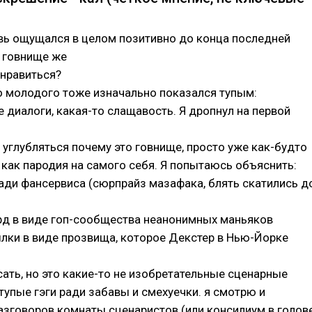
вь ощущался в целом позитивно до конца последней
у говнище же
 нравиться?
ро молодого тоже изначально показался тупым:
е диалоги, какая-то слащавость. Я дропнул на первой
о углубляться почему это говнище, просто уже как-будто
как пародия на самого себя. Я попытаюсь объяснить:
ади фансервиса (сюрпрайз мазафака, блять скатились д
рд в виде гоп-сообщества неанонимных маньяков
лки в виде прозвища, которое Декстер в Нью-Йорке
сать, но это какие-то не изобретательные сценарные
 тупые гэги ради забавы и смехуечки. я смотрю и
зговоров комнаты сценаристов (или консилиум в голов