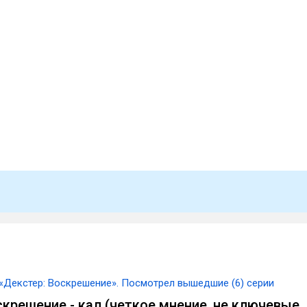
«Декстер: Воскрешение». Посмотрел вышедшие (6) серии
скрешение - кал (четкое мнение, не ключевые