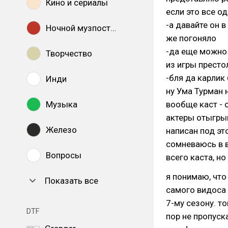
Кино и сериалы
если это все од
-а давайте он 
Ночной музпостинг
же погоняло
-да еще можно 
Творчество
из игры престо
-бля да карлик 
Инди
ну Ума Турман 
Музыка
вообще каст - 
актеры отыгрыв
Железо
написан под эт
сомневаюсь в 
Вопросы
всего каста, но
я понимаю, что
Показать все
самого видоса 
7-му сезону. т
DTF
пор не пропуск