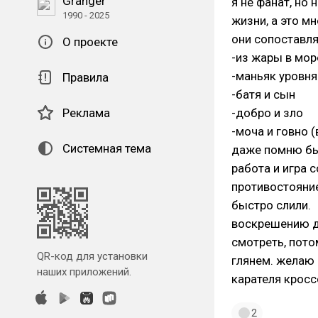
Granger
я не фанат, но
1990 - 2025
жизни, а это мн
они сопоставл
О проекте
-из жары в мор
-маньяк уровня
Правила
-батя и сын
Реклама
-добро и зло
-моча и говно (
Системная тема
даже помню был
работа и игра 
противостояние 
быстро слили.
воскрешению д
смотреть, пот
QR-код для установки
глянем. желаю 
наших приложений.
карателя кросс
2