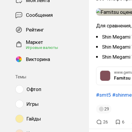
Моя лента
Сообщения
Для сравнения,
Рейтинг
Shin Megami 
Маркет
Shin Megami 
Игровые валюты
Shin Megami T
Викторина
www.gema
Темы
Famitsu 
Офтоп
#smt5
#shinme
Игры
29
Гайды
26
6