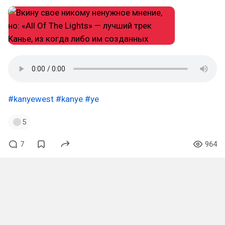
#kanyewest
#kanye
#ye
5
7
964