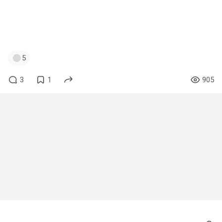
#StableDiffusion
+
#TopazPhoto
+
#AdobePhotoshop
+ #PixelmatorPro
#neuroart
#HappyNewYear
#war
5
3
1
905